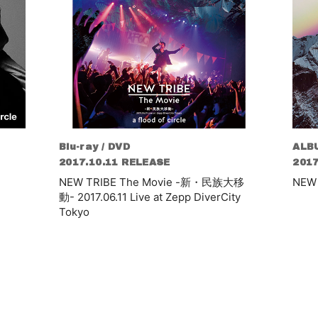
Blu-ray / DVD
ALB
2017.10.11 RELEASE
2017
NEW TRIBE The Movie -新・民族大移
NEW
動- 2017.06.11 Live at Zepp DiverCity
Tokyo