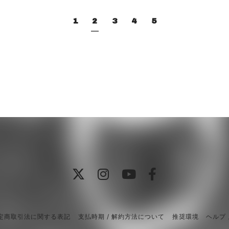
1
2
3
4
5
定商取引法に関する表記
支払時期 / 解約方法について
推奨環境
ヘルプ 