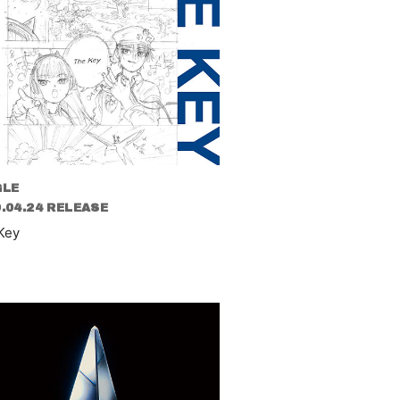
GLE
.04.24 RELEASE
Key