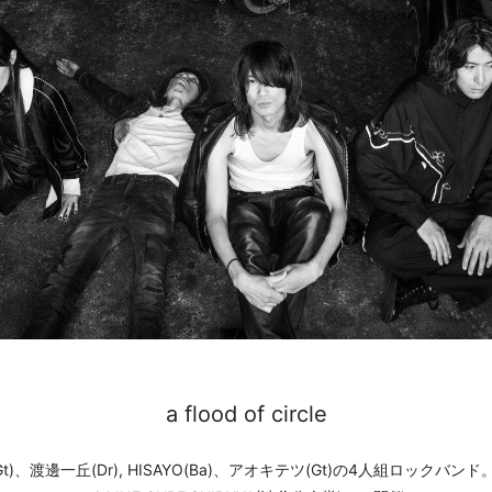
a flood of circle
Gt)、渡邊一丘(Dr), HISAYO(Ba)、アオキテツ(Gt)の4人組ロックバンド