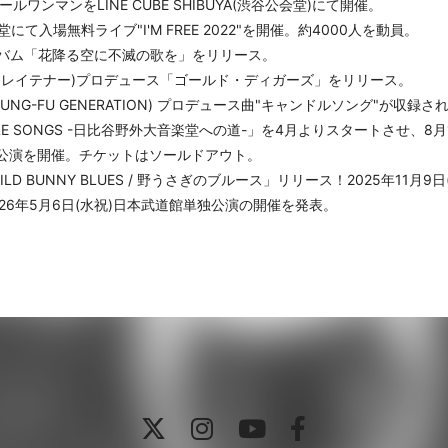
ルワンマンをLINE CUBE SHIBUYA(渋谷公会堂)にて開催。
て入場無料ライブ"I'M FREE 2022"を開催。約4000人を動員。
アルバム「花降る空に不滅の歌を」をリリース。
ストレイテナー)プロデュース「ゴールド・ディガーズ」をリリース。
KUNG-FU GENERATION) プロデュース曲"キャンドルソング"が収録された
E SONGS -日比谷野外大音楽堂への道-」を4月よりスタートさせ、8
公演を開催。チケットはソールドアウト。
ILD BUNNY BLUES / 野うさぎのブルース」リリース！2025年11月
26年5月6日(水祝)日本武道館単独公演の開催を発表。