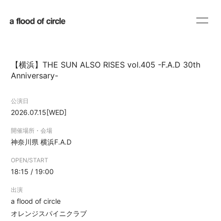
HOME
INFORMATION
【横浜】THE SUN ALSO RISES vol.405 -F.A.D 30th
SCHEDULE
PROFILE
Anniversary-
DISCOGRAPHY
BLOG
公演日
2026.07.15
[WED]
MOVIE
RADIO
開催場所・会場
SHOP
神奈川県
横浜F.A.D
OPEN/START
18:15 / 19:00
出演
a flood of circle
会員登録
ログイン
オレンジスパイニクラブ