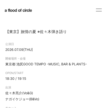
HOME
INFORMATION
【東京】旅情の夏 ※佐々木弾き語り
SCHEDULE
PROFILE
公演日
DISCOGRAPHY
BLOG
2026.07.09
[THU]
MOVIE
RADIO
開催場所・会場
東京都
池尻GOOD TEMPO -MUSIC, BAR & PLANTS-
SHOP
OPEN/START
18:30 / 19:15
出演
佐々木亮介(Vo&G)
ナガイケジョー(B&Vo)
会員登録
ログイン
チケット