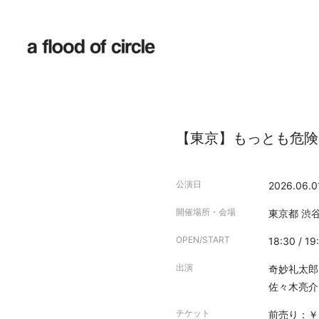
【東京】もっとも危険
公演日
2026.06.0
開催場所・会場
東京都
渋谷
OPEN/START
18:30 / 19
出演
奇妙礼太郎
佐々木亮介 (a 
チケット
前売り：￥5