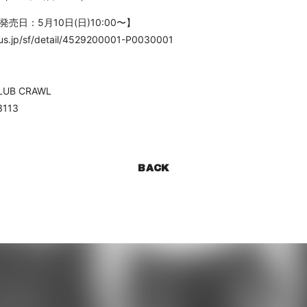
売日：5月10日(日)10:00〜】
lus.jp/sf/detail/4529200001-P0030001
CLUB CRAWL
3113
BACK