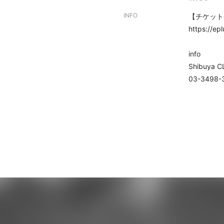
INFO
【チケット発
https://ep
info
Shibuya 
03-3498-