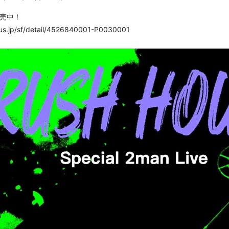
売中！
lus.jp/sf/detail/4526840001-P0030001