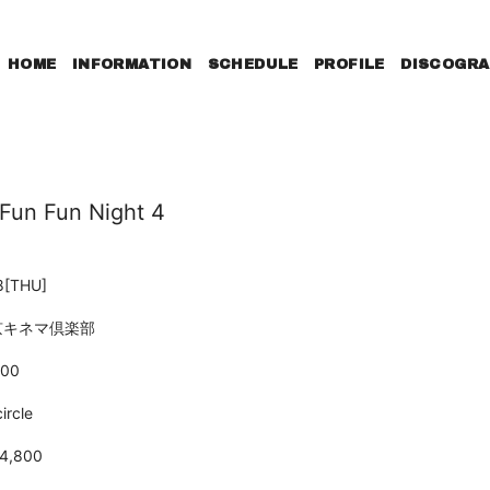
HOME
INFORMATION
SCHEDULE
PROFILE
DISCOGRA
un Fun Night 4
8
[THU]
京キネマ倶楽部
:00
circle
,800