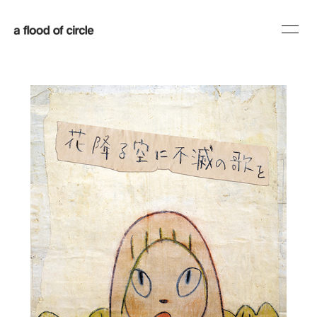
HOME
INFORMATION
SCHEDULE
PROFILE
DISCOGRAPHY
BLOG
MOVIE
RADIO
SHOP
会員登録
ログイン