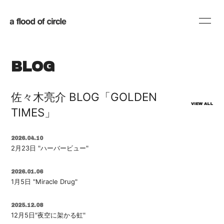
HOME
INFORMATION
BLOG
SCHEDULE
PROFILE
DISCOGRAPHY
BLOG
佐々木亮介 BLOG「GOLDEN
VIEW ALL
TIMES」
MOVIE
RADIO
2026.04.10
SHOP
2月23日 "ハーバービュー"
2026.01.06
1月5日 "Miracle Drug"
会員登録
ログイン
2025.12.08
12月5日"夜空に架かる虹"